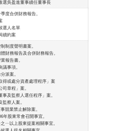
會推選吳盈進董事續任董事長
第一季度合併財務報告。
案
事候選人名單
增與續約案
部控制制度聲明書案。
年度個體財務報告及合併財務報告。
度營業報告書。
員決議事項。
盈餘分派案。
「取得或處分資產處理程序」案
「公司章程」案。
「董事及監察人選任程序」案。
事及監察人案。
任董事競業禁止解除案。
106年股東常會召開事宜。
百分之ㄧ以上股東提案相關事宜。
董事候選人提名相關事宜。