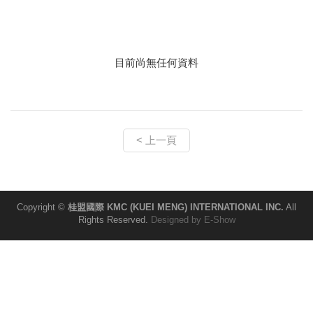
目前尚無任何資料
< 上一頁
Copyright ©
桂盟國際 KMC (KUEI MENG) INTERNATIONAL INC.
All
Rights Reserved.
Designed by
E-Show