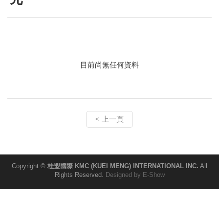
目前尚無任何資料
< 上一頁
Copyright ©
桂盟國際 KMC (KUEI MENG) INTERNATIONAL INC.
All
Rights Reserved.
Designed by
E-Show