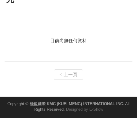
目前尚無任何資料
< 上一頁
Copyright ©
桂盟國際 KMC (KUEI MENG) INTERNATIONAL INC.
All
Rights Reserved.
Designed by
E-Show