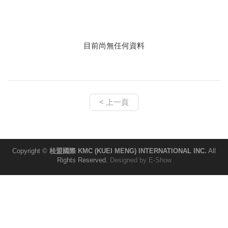
目前尚無任何資料
< 上一頁
Copyright ©
桂盟國際 KMC (KUEI MENG) INTERNATIONAL INC.
All
Rights Reserved.
Designed by
E-Show