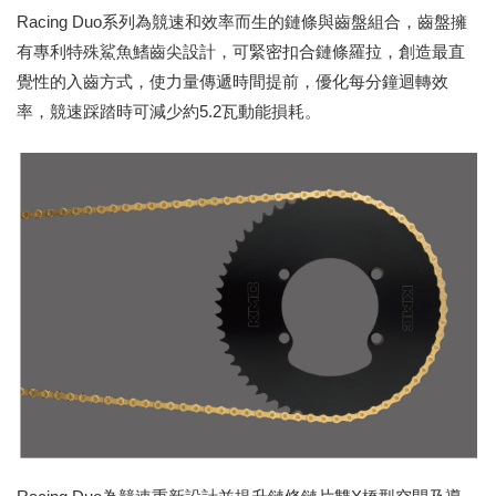
Racing Duo系列為競速和效率而生的鏈條與齒盤組合，齒盤擁
有專利特殊鯊魚鰭齒尖設計，可緊密扣合鏈條羅拉，創造最直
覺性的入齒方式，使力量傳遞時間提前，優化每分鐘迴轉效
率，競速踩踏時可減少約5.2瓦動能損耗。