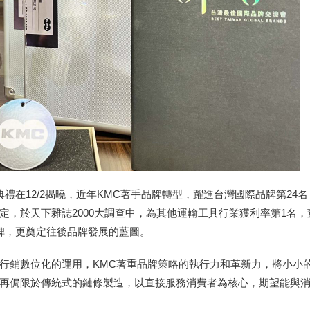
nd頒獎典禮在12/2揭曉，近年KMC著手品牌轉型，躍進台灣國際品牌第
天下雜誌2000大調查中，為其他運輸工具行業獲利率第1名，董事學會百
程碑，更奠定往後品牌發展的藍圖。
行銷數位化的運用，KMC著重品牌策略的執行力和革新力，將小小
再侷限於傳統式的鏈條製造，以直接服務消費者為核心，期望能與