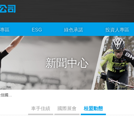
專區
ESG
綠色承諾
投資人專區
新聞中心
國...
車手佳績
國際展會
桂盟動態