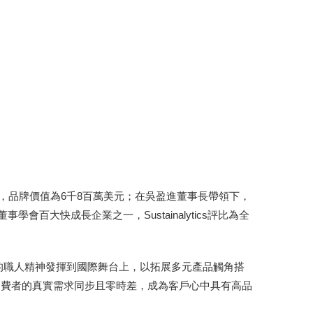
24名，品牌價值為6千8百萬美元；在吳盈進董事長帶領下，
大快成長企業之一，Sustainalytics評比為全
的職人精神發揮到國際舞台上，以拓展多元產品觸角搭
消費者的真實需求同步且零時差，成為客戶心中具有高品