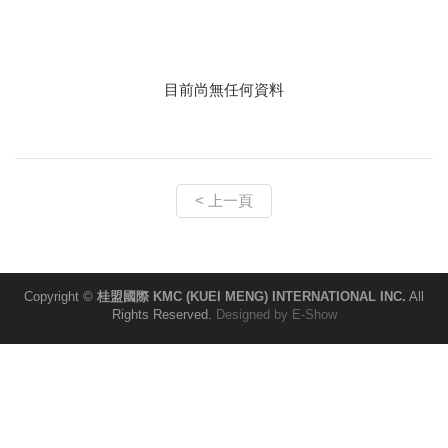
目前尚無任何資料
< 上一頁
Copyright ©
桂盟國際 KMC (KUEI MENG) INTERNATIONAL INC.
All
Rights Reserved.
Designed by
E-Show