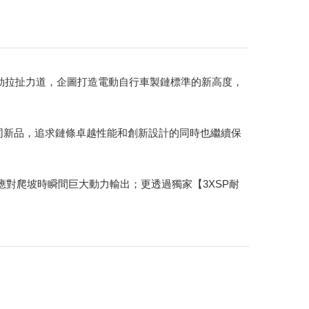
的強勁拉扯力道，企圖打造電動自行車製鏈標準的新高度，
不同新品，追求鏈條卓越性能和創新設計的同時也繼續保
完美應對爬坡時瞬間巨大動力輸出；更透過獨家【3XSP耐