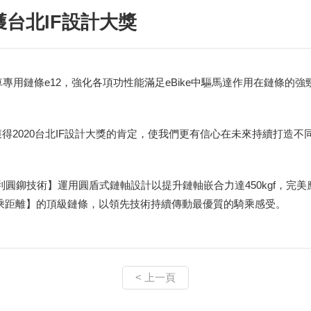
獲台北IF設計大獎
車專用鏈條e12，強化各項功性能滿足eBike中驅馬達作用在鏈條
得2020台北IF設計大獎的肯定，使我們更有信心在未來持續打造
ech專利圓鉚技術】運用圓盾式鏈軸設計以提升鏈軸嵌合力達450kgf，
乘距離】的頂級鏈條，以領先技術持續傳動最優質的騎乘感受。
< 上一頁