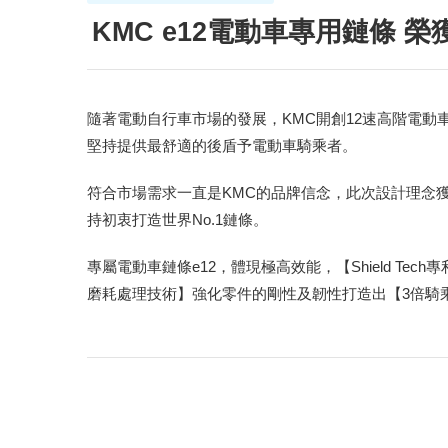
KMC e12電動車專用鏈條 榮
隨著電動自行車市場的發展，KMC開創12速高階電動
堅持提供最舒適的後盾予電動車騎乘者。
符合市場需求一直是KMC的品牌信念，此次設計理念獲
持初衷打造世界No.1鏈條。
專屬電動車鏈條e12，體現極高效能，【Shield T
磨耗處理技術】強化零件的剛性及韌性打造出【3倍騎