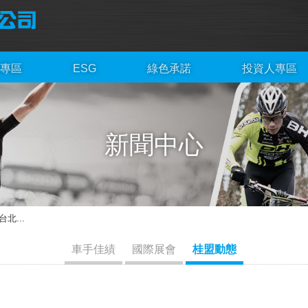
專區
ESG
綠色承諾
投資人專區
新聞中心
北...
車手佳績
國際展會
桂盟動態