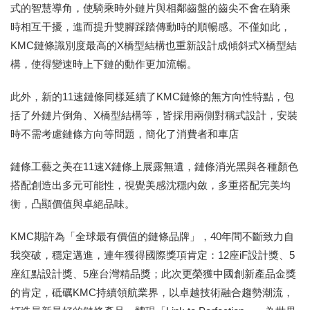
式的智慧導角，使騎乘時外鏈片與相鄰齒盤的齒尖不會在騎乘
時相互干擾，進而提升雙腳踩踏傳動時的順暢感。不僅如此，
KMC鏈條識別度最高的X橋型結構也重新設計成傾斜式X橋型結
構，使得變速時上下鏈的動作更加流暢。
此外，新的11速鏈條同樣延續了KMC鏈條的無方向性特點，包
括了外鏈片倒角、X橋型結構等，皆採用兩側對稱式設計，安裝
時不需考慮鏈條方向等問題，簡化了消費者和車店
鏈條工藝之美在11速X鏈條上展露無遺，鏈條消光黑與各種顏色
搭配創造出多元可能性，視覺美感沈穩內斂，多重搭配完美均
衡，凸顯價值與卓絕品味。
KMC期許為「全球最有價值的鏈條品牌」，40年間不斷致力自
我突破，穩定邁進，連年獲得國際獎項肯定：12座iF設計獎、5
座紅點設計獎、5座台灣精品獎；此次更榮獲中國創新產品金獎
的肯定，砥礪KMC持續領航業界，以卓越技術融合趨勢潮流，