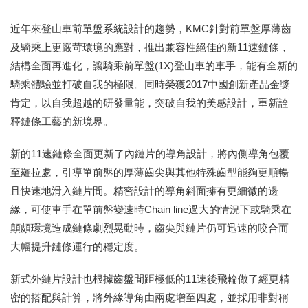
近年來登山車前單盤系統設計的趨勢，KMC針對前單盤厚薄齒
及騎乘上更嚴苛環境的應對，推出兼容性絕佳的新11速鏈條，
結構全面再進化，讓騎乘前單盤(1X)登山車的車手，能有全新的
騎乘體驗並打破自我的極限。同時榮獲2017中國創新產品金獎
肯定，以自我超越的研發量能，突破自我的美感設計，重新詮
釋鏈條工藝的新境界。
新的11速鏈條全面更新了內鏈片的導角設計，將內側導角包覆
至羅拉處，引導單前盤的厚薄齒尖與其他特殊齒型能夠更順暢
且快速地滑入鏈片間。精密設計的導角斜面擁有更細微的邊
緣，可使車手在單前盤變速時Chain line過大的情況下或騎乘在
顛頗環境造成鏈條劇烈晃動時，齒尖與鏈片仍可迅速的咬合而
大幅提升鏈條運行的穩定度。
新式外鏈片設計也根據齒盤間距極低的11速後飛輪做了經更精
密的搭配與計算，將外緣導角由兩處增至四處，並採用非對稱