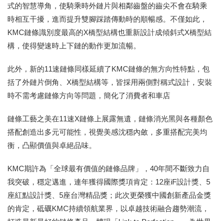
式的智慧導角，使騎乘時外鏈片與相鄰齒盤的齒尖不會在騎乘
時相互干擾，進而提升雙腳踩踏傳動時的順暢感。不僅如此，
KMC鏈條識別度最高的X橋型結構也重新設計成傾斜式X橋型結
構，使得變速時上下鏈的動作更加流暢。
此外，新的11速鏈條同樣延續了KMC鏈條的無方向性特點，包
括了外鏈片倒角、X橋型結構等，皆採用兩側對稱式設計，安裝
時不需考慮鏈條方向等問題，簡化了消費者和車店
鏈條工藝之美在11速X鏈條上展露無遺，鏈條消光黑與各種顏色
搭配創造出多元可能性，視覺美感沈穩內斂，多重搭配完美均
衡，凸顯價值與卓絕品味。
KMC期許為「全球最有價值的鏈條品牌」，40年間不斷致力自
我突破，穩定邁進，連年獲得國際獎項肯定：12座iF設計獎、5
座紅點設計獎、5座台灣精品獎；此次更榮獲中國創新產品金獎
的肯定，砥礪KMC持續領航業界，以卓越技術融合趨勢潮流，