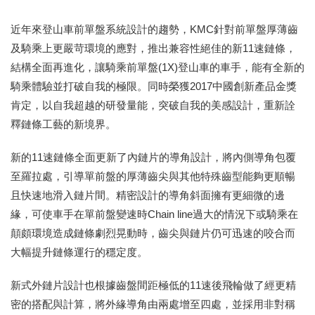
近年來登山車前單盤系統設計的趨勢，KMC針對前單盤厚薄齒
及騎乘上更嚴苛環境的應對，推出兼容性絕佳的新11速鏈條，
結構全面再進化，讓騎乘前單盤(1X)登山車的車手，能有全新的
騎乘體驗並打破自我的極限。同時榮獲2017中國創新產品金獎
肯定，以自我超越的研發量能，突破自我的美感設計，重新詮
釋鏈條工藝的新境界。
新的11速鏈條全面更新了內鏈片的導角設計，將內側導角包覆
至羅拉處，引導單前盤的厚薄齒尖與其他特殊齒型能夠更順暢
且快速地滑入鏈片間。精密設計的導角斜面擁有更細微的邊
緣，可使車手在單前盤變速時Chain line過大的情況下或騎乘在
顛頗環境造成鏈條劇烈晃動時，齒尖與鏈片仍可迅速的咬合而
大幅提升鏈條運行的穩定度。
新式外鏈片設計也根據齒盤間距極低的11速後飛輪做了經更精
密的搭配與計算，將外緣導角由兩處增至四處，並採用非對稱