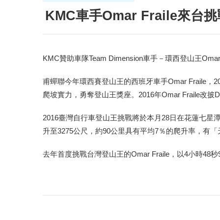
KMC車手Omar Fraile來
KMC贊助車隊Team Dimension車手－環西登山王
甫蟬聯今年環西賽登山王的西班牙車手Omar Fraile，20
爬坡實力，勇奪登山王獎座。2016年Omar Fraile
2016臺灣自行車登山王挑戰將於本月28日在花蓮七
升至3275公尺，約90公里具有平均7％的爬升率，有
去年首度挑戰台灣登山王的Omar Fraile，以4小