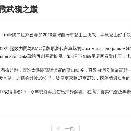
台挑戰武嶺之巔
Omar Fraile將二度來台參加2016臺灣自行車登山王挑戰，與眾登山
13年起效力同為KMC品牌形象代言車隊的Caja Rural - Seguro
改披Dimension Data戰袍再創黑鑽旋風，於8月下旬衛冕環西賽登
星潭鳴槍起跑，西進太魯閣高聳深邃的高山峽谷，直達台灣公路最高點－
「天堂路」之稱的最後10公里，坡度更來到17至27%，蔚為國際知名
時48秒97成績排名39，今年勢必再度使出渾身解數，在高手雲集中綻放黑
< 上一頁