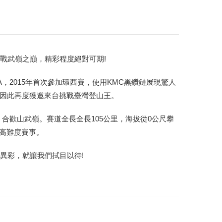
好手決戰武嶺之巔，精彩程度絕對可期!
s RGA，2015年首次參加環西賽，使用KMC黑鑽鏈展現驚人
山王，也因此再度獲邀來台挑戰臺灣登山王。
合歡山武嶺。賽道全長全長105公里，海拔從0公尺攀
的高難度賽事。
鑽異彩，就讓我們拭目以待!